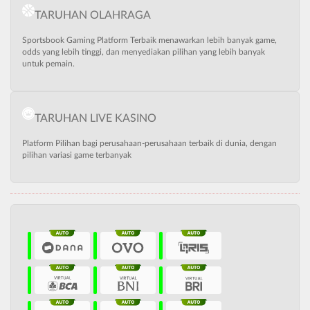
TARUHAN OLAHRAGA
Sportsbook Gaming Platform Terbaik menawarkan lebih banyak game,
odds yang lebih tinggi, dan menyediakan pilihan yang lebih banyak
untuk pemain.
TARUHAN LIVE KASINO
Platform Pilihan bagi perusahaan-perusahaan terbaik di dunia, dengan
pilihan variasi game terbanyak