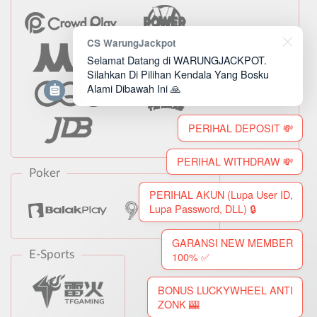
CS WarungJackpot
Selamat Datang di WARUNGJACKPOT.
Silahkan Di Pilihan Kendala Yang Bosku
Alami Dibawah Ini 🙏
PERIHAL DEPOSIT 💸
PERIHAL WITHDRAW 💸
Poker
PERIHAL AKUN (Lupa User ID,
Lupa Password, DLL) 🔒
GARANSI NEW MEMBER
E-Sports
100% ✅
BONUS LUCKYWHEEL ANTI
ZONK 🎰