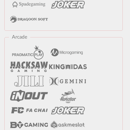
Arcade