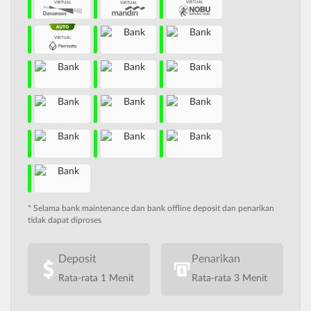
* Selama bank maintenance dan bank offline deposit dan penarikan
tidak dapat diproses
Deposit
Penarikan
Rata-rata 1 Menit
Rata-rata 3 Menit