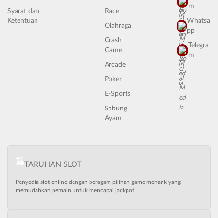
m
Syarat dan
Race
Ketentuan
Whatsa
Olahraga
pp
Crash
Telegra
Game
m
Arcade
Poker
E-Sports
Sabung
Ayam
TARUHAN SLOT
Penyedia slot online dengan beragam pilihan game menarik yang
memudahkan pemain untuk mencapai jackpot