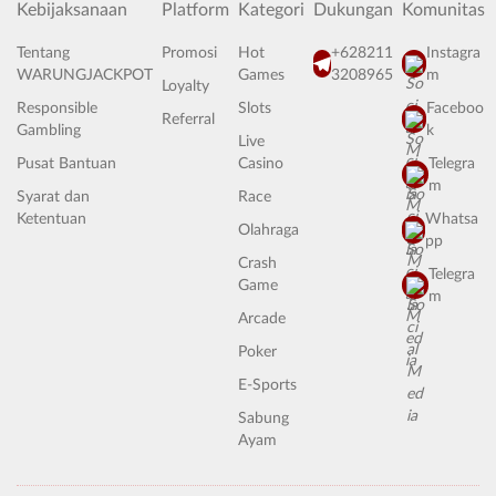
Kebijaksanaan
Platform
Kategori
Dukungan
Komunitas
Tentang
Promosi
Hot
+628211
Instagra
WARUNGJACKPOT
Games
3208965
m
Loyalty
Responsible
Slots
Faceboo
Referral
Gambling
k
Live
Pusat Bantuan
Casino
Telegra
m
Syarat dan
Race
Ketentuan
Whatsa
Olahraga
pp
Crash
Telegra
Game
m
Arcade
Poker
E-Sports
Sabung
Ayam