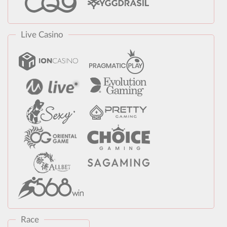
Live Casino
Race