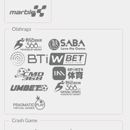
Olahraga
Crash Game