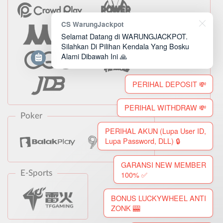
CS WarungJackpot
Selamat Datang di WARUNGJACKPOT.
Silahkan Di Pilihan Kendala Yang Bosku
Alami Dibawah Ini 🙏
PERIHAL DEPOSIT 💸
PERIHAL WITHDRAW 💸
Poker
PERIHAL AKUN (Lupa User ID,
Lupa Password, DLL) 🔒
GARANSI NEW MEMBER
E-Sports
100% ✅
BONUS LUCKYWHEEL ANTI
ZONK 🎰