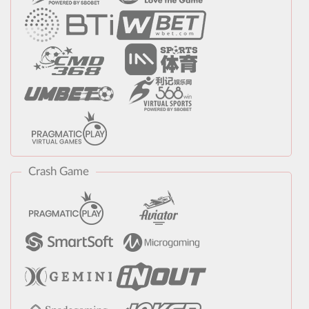
Crash Game