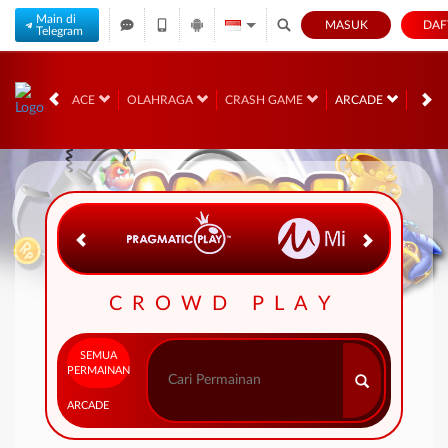
Main di
MASUK
DAF
Telegram
CASINO
RACE
OLAHRAGA
CRASH GAME
ARCADE
POK
CROWD PLAY
SEMUA
PERMAINAN
ARCADE