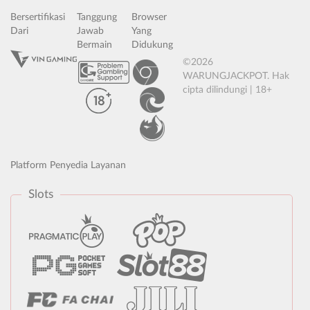
Bersertifikasi
Tanggung
Browser
Dari
Jawab
Yang
Bermain
Didukung
©2026
WARUNGJACKPOT. Hak
cipta dilindungi | 18+
Platform Penyedia Layanan
Slots