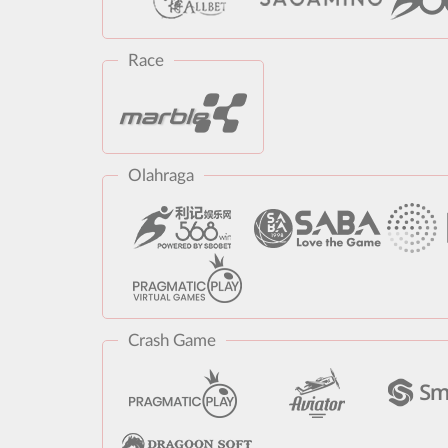
Race
Olahraga
Crash Game