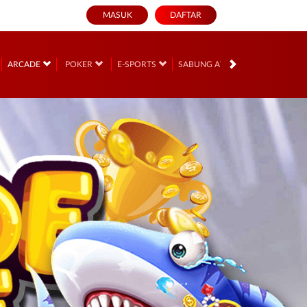
MASUK
DAFTAR
PROMOSI
ARCADE
POKER
E-SPORTS
SABUNG AYAM