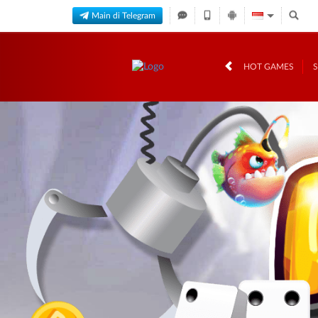
Main di Telegram
HOT GAMES