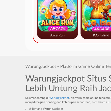
Alice Run
K.O. Island
WarungJackpot - Platform Game Online Ter
Warungjackpot Situs 
Lebih Untung Raih Ja
Selamat datang di
Warungjackpot
, platform game online terkem
menjadi bagian penting dari kehidupan sehari-hari, oleh karena 
🌐 Tentang WarungJackpot