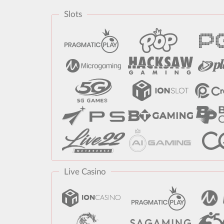
Slots
Live Casino