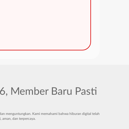
6, Member Baru Pasti
 dan menguntungkan. Kami memahami bahwa hiburan digital telah
, aman, dan terpercaya.