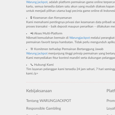
Warung jackpot
, adalah platform permainan game online terperca
kartu, semua tersedia dalam satu akun yang mudah diakses kap
untuk menjadi pilihan utama bagi pecinta game online di Indonesi
🔒 Keamanan dan Kenyamanan
Kami memahami pentingnya privasi dan keamanan data pribadi set
proses transaksi – baik deposit maupun penarikan – dilakukan me
📲 Akses Multi-Platform
Nikmati kemudahan bermain di
Warungjackpot
melalui perangkat 
permainan favorit tanpa hambatan. Tidak perlu mengunduh aplika
🎯 Komitmen terhadap Permainan Bertanggung Jawab
Warung jackpot
menjunjung tinggi prinsip permainan yang berta
Kami menyediakan fitur kontrol mandiri serta dukungan pelangg
📞 Hubungi Kami
Tim layanan pelanggan kami tersedia 24 jam sehari, 7 hari semin
kami./p>
Kebijaksanaan
Plat
Tentang WARUNGJACKPOT
Prom
Responsible Gambling
Loyal